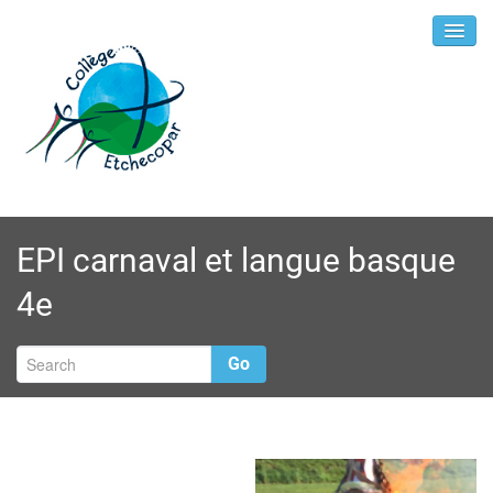
EPI carnaval et langue basque
4e
Go