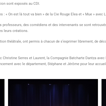
sion sont exposés au CDI.
 : « On est là tout va bien » de la Cie Rouge Elea et « Mue » avec L
s professeurs, des comédiens et des intervenants se sont retrouvés 
s leurs créations.
tion théâtrale, ont permis à chacun de s’exprimer librement, de décou
 Christine Serres et Laurent, la Compagnie Batcharte Dantza avec
ancement avec le département, Stéphane et Jérôme pour leur accueil 