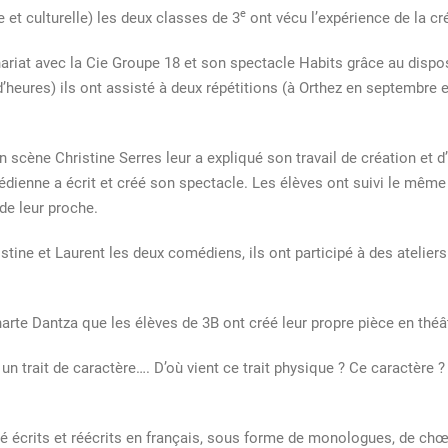
e
 et culturelle) les deux classes de 3
ont vécu l’expérience de la cré
ariat avec la Cie Groupe 18 et son spectacle Habits grâce au disposi
heures) ils ont assisté à deux répétitions (à Orthez en septembre et
scène Christine Serres leur a expliqué son travail de création et d’é
édienne a écrit et créé son spectacle. Les élèves ont suivi le même
 de leur proche.
tine et Laurent les deux comédiens, ils ont participé à des ateliers d
rte Dantza que les élèves de 3B ont créé leur propre pièce en théât
 et un trait de caractère…. D’où vient ce trait physique ? Ce caractè
été écrits et réécrits en français, sous forme de monologues, de chœ