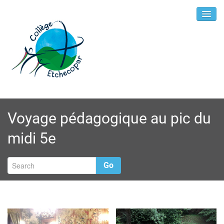
Voyage pédagogique au pic du
midi 5e
Go