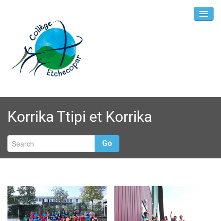
Korrika Ttipi et Korrika
Go