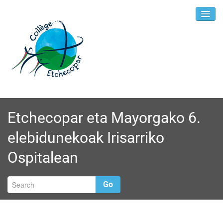
Etchecopar eta Mayorgako 6.
elebidunekoak Irisarriko
Ospitalean
Go