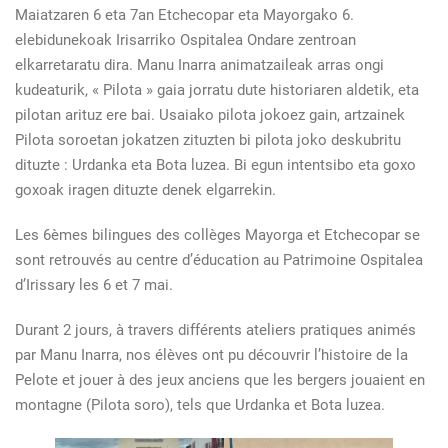
Maiatzaren 6 eta 7an Etchecopar eta Mayorgako 6.
elebidunekoak Irisarriko Ospitalea Ondare zentroan
elkarretaratu dira. Manu Inarra animatzaileak arras ongi
kudeaturik, « Pilota » gaia jorratu dute historiaren aldetik, eta
pilotan arituz ere bai. Usaiako pilota jokoez gain, artzainek
Pilota soroetan jokatzen zituzten bi pilota joko deskubritu
dituzte : Urdanka eta Bota luzea. Bi egun intentsibo eta goxo
goxoak iragen dituzte denek elgarrekin.
Les 6èmes bilingues des collèges Mayorga et Etchecopar se
sont retrouvés au centre d’éducation au Patrimoine Ospitalea
d’Irissary les 6 et 7 mai.
Durant 2 jours, à travers différents ateliers pratiques animés
par Manu Inarra, nos élèves ont pu découvrir l’histoire de la
Pelote et jouer à des jeux anciens que les bergers jouaient en
montagne (Pilota soro), tels que Urdanka et Bota luzea.