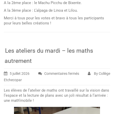
A la 2ème place : le Machu Picchu de Bixente.
A la 3ème place : L’alpaga de Linoa et Lilou.
Merci à tous pour les votes et bravo à tous les participants
pour leurs belles créations !
Les ateliers du mardi – les maths
autrement
5 juillet 2026
Commentaires fermés
By Collège
sur
Etchecopar
Les
ateliers
Les élèves de l’atelier de maths ont travaillé sur la vision dans
du
l’espace et la lecture de plans avec un joli résultat à l’arrivée :
mardi
une math’mobile !
–
les