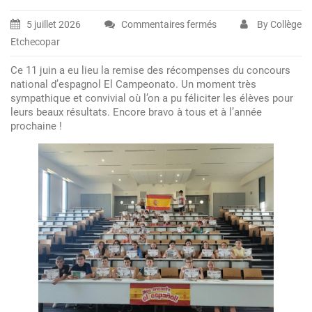
5 juillet 2026
Commentaires fermés
By Collège
sur
Etchecopar
Remise
des
Ce 11 juin a eu lieu la remise des récompenses du concours
récompenses
national d’espagnol El Campeonato. Un moment très
du
sympathique et convivial où l’on a pu féliciter les élèves pour
leurs beaux résultats. Encore bravo à tous et à l’année
Campeonato
prochaine !