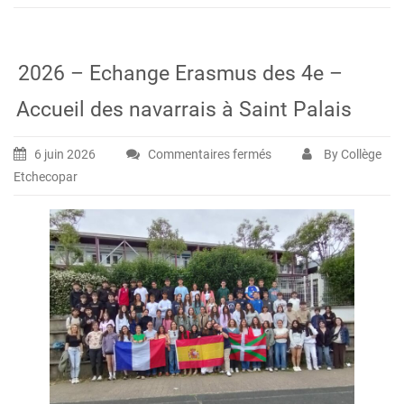
2026 – Echange Erasmus des 4e –
Accueil des navarrais à Saint Palais
6 juin 2026
Commentaires fermés
By Collège
sur
Etchecopar
2026
–
Echange
Erasmus
des
4e
–
Accueil
des
navarrais