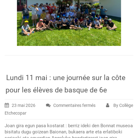
Lundi 11 mai : une journée sur la côte
pour les élèves de basque de 6e
23 mai 2026
Commentaires fermés
By Collège
sur
Etchecopar
Lundi
11
Joan gira egun pasa kostarat : berriz ideki den Bonnat museoa
mai
bisitatu dugu goizean Baionan, bukaera arte eta erlatiboki
:
serioski eta eguerdian Angeluko hondartzarat joan gira