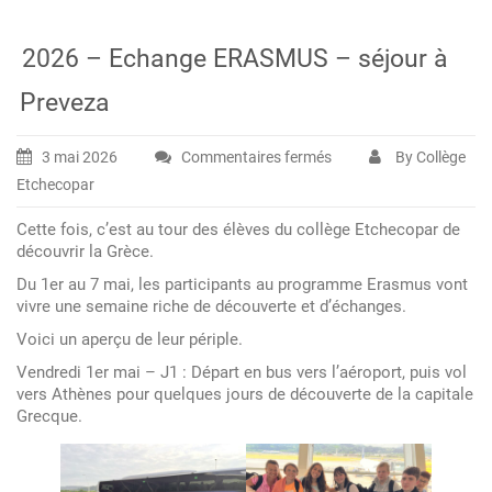
2026 – Echange ERASMUS – séjour à
Preveza
3 mai 2026
Commentaires fermés
By Collège
sur
Etchecopar
2026
–
Cette fois, c’est au tour des élèves du collège Etchecopar de
Echange
découvrir la Grèce.
ERASMUS
Du 1er au 7 mai, les participants au programme Erasmus vont
–
vivre une semaine riche de découverte et d’échanges.
séjour
Voici un aperçu de leur périple.
à
Vendredi 1er mai – J1 : Départ en bus vers l’aéroport, puis vol
Preveza
vers Athènes pour quelques jours de découverte de la capitale
Grecque.