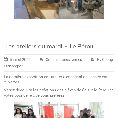
Les ateliers du mardi – Le Pérou
5 juillet 2026
Commentaires fermés
By Collège
sur
Etchecopar
Les
ateliers
La dernière exposition de l’atelier d’espagnol de l’année est
du
ouverte !
mardi
Venez découvrir les créations des élèves de 6e sur le Pérou et
–
votez pour celle que vous préférez !
Le
Pérou