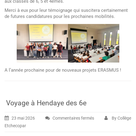
ERASMUS
aux classes de 6, 5 et 4emes.
+
Merci à eux pour leur témoignage qui suscitera certainement
:
de futures candidatures pour les prochaines mobilités.
bilan
et
projection
pour
l’an
prochain
A l’année prochaine pour de nouveaux projets ERASMUS !
Voyage à Hendaye des 6e
23 mai 2026
Commentaires fermés
By Collège
sur
Etchecopar
Voyage
à