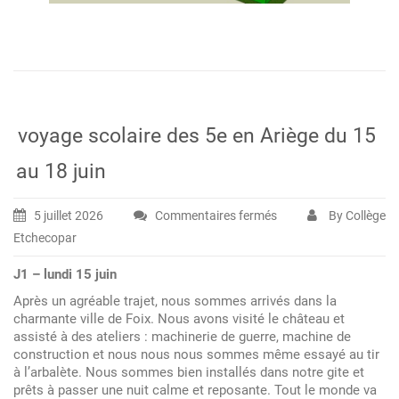
voyage scolaire des 5e en Ariège du 15
au 18 juin
5 juillet 2026
Commentaires fermés
By Collège
sur
Etchecopar
voyage
scolaire
J1 – lundi 15 juin
des
Après un agréable trajet, nous sommes arrivés dans la
5e
charmante ville de Foix. Nous avons visité le château et
en
assisté à des ateliers : machinerie de guerre, machine de
Ariège
construction et nous nous nous sommes même essayé au tir
à l’arbalète. Nous sommes bien installés dans notre gite et
du
prêts à passer une nuit calme et reposante. Tout le monde va
15