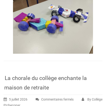
maths
autrement
La chorale du collège enchante la
maison de retraite
5 juillet 2026
Commentaires fermés
By Collège
sur
Etchecopar