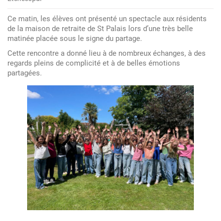
La
chorale
Ce matin, les élèves ont présenté un spectacle aux résidents
du
de la maison de retraite de St Palais lors d’une très belle
collège
matinée placée sous le signe du partage.
enchante
Cette rencontre a donné lieu à de nombreux échanges, à des
la
regards pleins de complicité et à de belles émotions
partagées.
maison
de
retraite