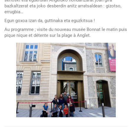
bazkaltzerat eta joko desberdin anitz arratsaldean : gizotso,
une
errugbia…
journée
Egun goxoa izan da, guttinaka eta eguzkitsua !
sur
la
Au programme ; visite du nouveau musée Bonnat le matin puis
pique nique et détente sur la plage à Anglet.
côte
pour
les
élèves
de
basque
de
6e