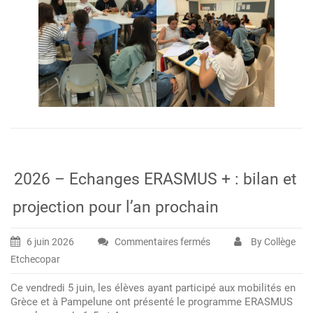
2026 – Echanges ERASMUS + : bilan et
projection pour l’an prochain
6 juin 2026
Commentaires fermés
By Collège
sur
Etchecopar
2026
–
Ce vendredi 5 juin, les élèves ayant participé aux mobilités en
Echanges
Grèce et à Pampelune ont présenté le programme ERASMUS