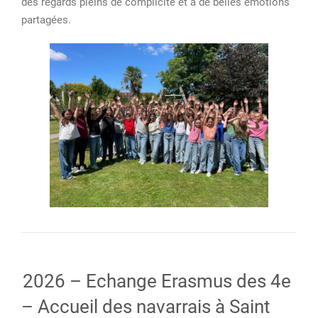
des regards pleins de complicité et à de belles émotions
de
partagées.
retraite
2026 – Echange Erasmus des 4e
– Accueil des navarrais à Saint