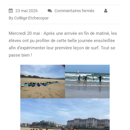
23 mai 2026
Commentaires fermés
sur
By Collège Etchecopar
Voyage
à
Mercredi 20 mai : Après une arrivée en fin de matiné, les
Hendaye
élèves ont pu profiter de cette belle journée ensoleillée
des
afin d’expérimenter leur première leçon de surf. Tout se
6e
passe bien !