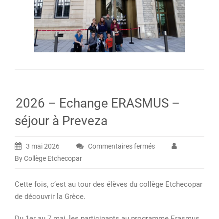
2026 – Echange ERASMUS –
séjour à Preveza
3 mai 2026
Commentaires fermés
sur
By Collège Etchecopar
2026
–
Cette fois, c’est au tour des élèves du collège Etchecopar
Echange
de découvrir la Grèce.
ERASMUS
–
Du 1er au 7 mai, les participants au programme Erasmus