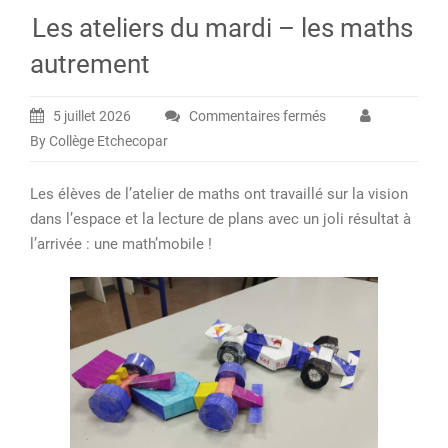
Les ateliers du mardi – les maths
autrement
5 juillet 2026
Commentaires fermés
sur
By Collège Etchecopar
Les
ateliers
Les élèves de l’atelier de maths ont travaillé sur la vision
du
dans l’espace et la lecture de plans avec un joli résultat à
mardi
l’arrivée : une math’mobile !
–
les
maths
autrement