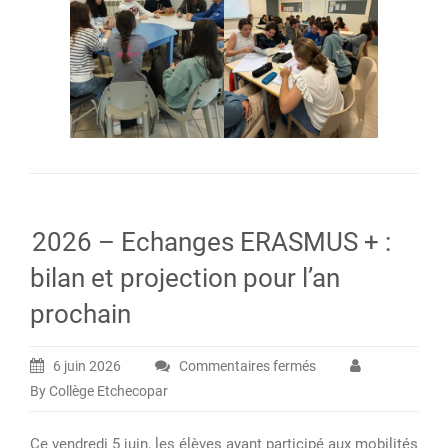
2026 – Echanges ERASMUS + :
bilan et projection pour l’an
prochain
6 juin 2026
Commentaires fermés
sur
By Collège Etchecopar
2026
–
Ce vendredi 5 juin, les élèves ayant participé aux mobilités
Echanges