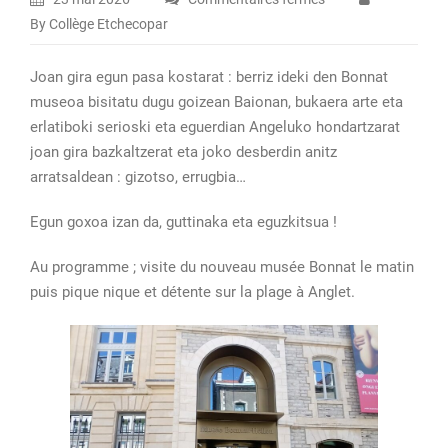
sur
By Collège Etchecopar
Lundi
11
Joan gira egun pasa kostarat : berriz ideki den Bonnat
mai
museoa bisitatu dugu goizean Baionan, bukaera arte eta
:
erlatiboki serioski eta eguerdian Angeluko hondartzarat
une
joan gira bazkaltzerat eta joko desberdin anitz
journée
arratsaldean : gizotso, errugbia…
sur
la
Egun goxoa izan da, guttinaka eta eguzkitsua !
côte
pour
Au programme ; visite du nouveau musée Bonnat le matin
les
puis pique nique et détente sur la plage à Anglet.
élèves
de
basque
de
6e