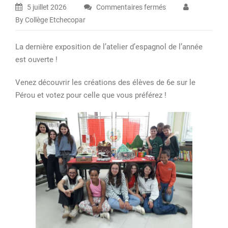
5 juillet 2026
Commentaires fermés
sur
By Collège Etchecopar
Les
ateliers
La dernière exposition de l’atelier d’espagnol de l’année
du
est ouverte !
mardi
–
Venez découvrir les créations des élèves de 6e sur le
Le
Pérou et votez pour celle que vous préférez !
Pérou