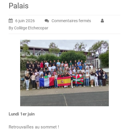
Palais
6 juin 2026
Commentaires fermés
sur
By Collège Etchecopar
2026
–
Echange
Erasmus
des
4e
–
Accueil
des
navarrais
à
Saint
Lundi 1er juin
Palais
Retrouvailles au sommet !