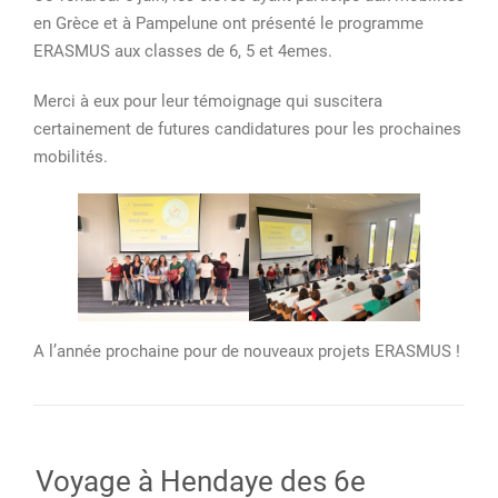
en Grèce et à Pampelune ont présenté le programme
ERASMUS
ERASMUS aux classes de 6, 5 et 4emes.
+
:
Merci à eux pour leur témoignage qui suscitera
bilan
certainement de futures candidatures pour les prochaines
et
mobilités.
projection
pour
l’an
prochain
A l’année prochaine pour de nouveaux projets ERASMUS !
Voyage à Hendaye des 6e