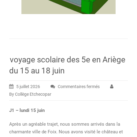
voyage scolaire des 5e en Ariège
du 15 au 18 juin
5 juillet 2026
Commentaires fermés
sur
By Collège Etchecopar
voyage
scolaire
J1 – lundi 15 juin
des
5e
Après un agréable trajet, nous sommes arrivés dans la
en
charmante ville de Foix. Nous avons visité le château et
Ariège