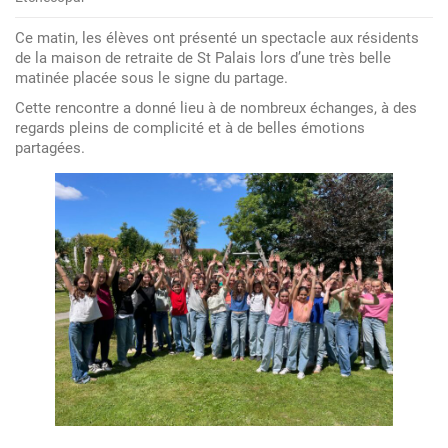
La
chorale
Ce matin, les élèves ont présenté un spectacle aux résidents
du
de la maison de retraite de St Palais lors d’une très belle
collège
matinée placée sous le signe du partage.
enchante
Cette rencontre a donné lieu à de nombreux échanges, à des
la
regards pleins de complicité et à de belles émotions
partagées.
maison
de
retraite