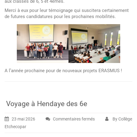
ERASMUS
aux classes de 6, 5 et 4emes.
+
Merci à eux pour leur témoignage qui suscitera certainement
:
de futures candidatures pour les prochaines mobilités.
bilan
et
projection
pour
l’an
prochain
A l’année prochaine pour de nouveaux projets ERASMUS !
Voyage à Hendaye des 6e
23 mai 2026
Commentaires fermés
By Collège
sur
Etchecopar
Voyage
à