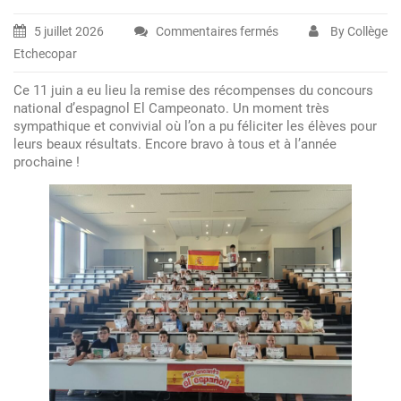
5 juillet 2026
Commentaires fermés
By Collège
sur
Etchecopar
Remise
des
Ce 11 juin a eu lieu la remise des récompenses du concours
récompenses
national d’espagnol El Campeonato. Un moment très
du
sympathique et convivial où l’on a pu féliciter les élèves pour
leurs beaux résultats. Encore bravo à tous et à l’année
Campeonato
prochaine !