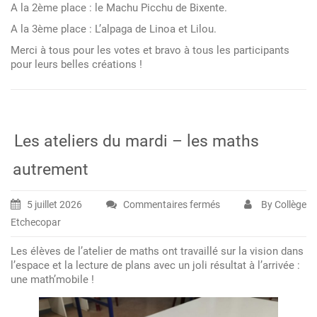
A la 2ème place : le Machu Picchu de Bixente.
A la 3ème place : L’alpaga de Linoa et Lilou.
Merci à tous pour les votes et bravo à tous les participants
pour leurs belles créations !
Les ateliers du mardi – les maths
autrement
5 juillet 2026
Commentaires fermés
By Collège
sur
Etchecopar
Les
ateliers
Les élèves de l’atelier de maths ont travaillé sur la vision dans
du
l’espace et la lecture de plans avec un joli résultat à l’arrivée :
mardi
une math’mobile !
–
les