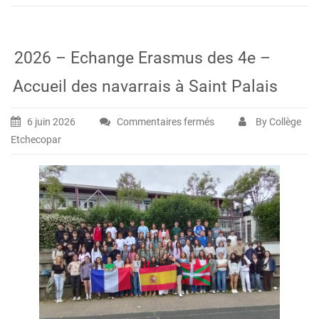
2026 – Echange Erasmus des 4e –
Accueil des navarrais à Saint Palais
6 juin 2026
Commentaires fermés
By Collège
sur
Etchecopar
2026
–
Echange
Erasmus
des
4e
–
Accueil
des
navarrais