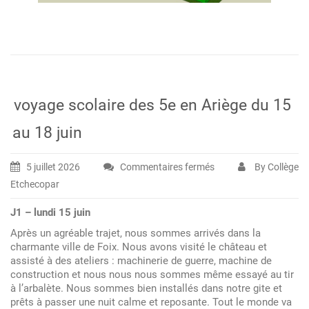
voyage scolaire des 5e en Ariège du 15
au 18 juin
5 juillet 2026
Commentaires fermés
By Collège
sur
Etchecopar
voyage
scolaire
J1 – lundi 15 juin
des
Après un agréable trajet, nous sommes arrivés dans la
5e
charmante ville de Foix. Nous avons visité le château et
en
assisté à des ateliers : machinerie de guerre, machine de
Ariège
construction et nous nous nous sommes même essayé au tir
à l’arbalète. Nous sommes bien installés dans notre gite et
du
prêts à passer une nuit calme et reposante. Tout le monde va
15