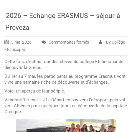
2026 – Echange ERASMUS – séjour à
Preveza
3 mai 2026
Commentaires fermés
By Collège
sur
Etchecopar
2026
–
Cette fois, c’est au tour des élèves du collège Etchecopar de
Echange
découvrir la Grèce.
ERASMUS
Du 1er au 7 mai, les participants au programme Erasmus vont
–
vivre une semaine riche de découverte et d’échanges.
séjour
Voici un aperçu de leur périple.
à
Vendredi 1er mai – J1 : Départ en bus vers l’aéroport, puis vol
Preveza
vers Athènes pour quelques jours de découverte de la capitale
Grecque.