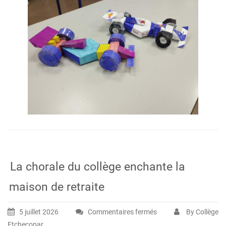
maths
autrement
La chorale du collège enchante la
maison de retraite
5 juillet 2026
Commentaires fermés
By Collège
sur
Etchecopar