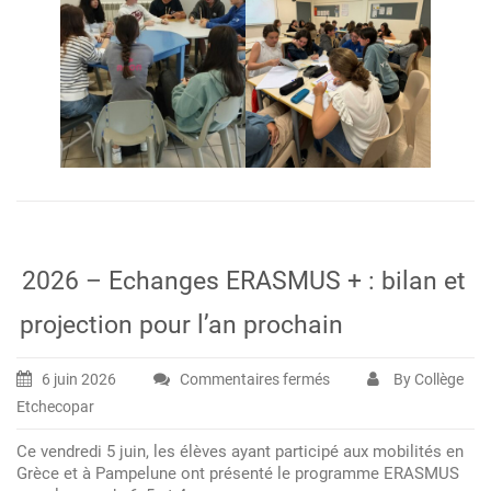
2026 – Echanges ERASMUS + : bilan et
projection pour l’an prochain
6 juin 2026
Commentaires fermés
By Collège
sur
Etchecopar
2026
–
Ce vendredi 5 juin, les élèves ayant participé aux mobilités en
Echanges
Grèce et à Pampelune ont présenté le programme ERASMUS