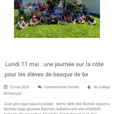
Lundi 11 mai : une journée sur la côte
pour les élèves de basque de 6e
23 mai 2026
Commentaires fermés
By Collège
sur
Etchecopar
Lundi
11
Joan gira egun pasa kostarat : berriz ideki den Bonnat museoa
mai
bisitatu dugu goizean Baionan, bukaera arte eta erlatiboki
:
serioski eta eguerdian Angeluko hondartzarat joan gira