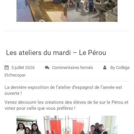
Les ateliers du mardi – Le Pérou
5 juillet 2026
Commentaires fermés
By Collège
sur
Etchecopar
Les
ateliers
La dernière exposition de l’atelier d’espagnol de l’année est
du
ouverte !
mardi
Venez découvrir les créations des élèves de 6e sur le Pérou et
–
votez pour celle que vous préférez !
Le
Pérou