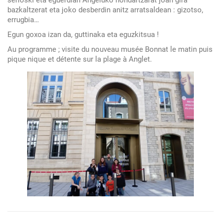
bazkaltzerat eta joko desberdin anitz arratsaldean : gizotso,
une
errugbia…
journée
Egun goxoa izan da, guttinaka eta eguzkitsua !
sur
la
Au programme ; visite du nouveau musée Bonnat le matin puis
pique nique et détente sur la plage à Anglet.
côte
pour
les
élèves
de
basque
de
6e