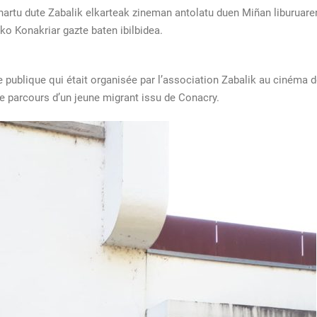
hartu dute Zabalik elkarteak zineman antolatu duen Miñan liburuaren
ako Konakriar gazte baten ibilbidea.
 publique qui était organisée par l’association Zabalik au cinéma de
le parcours d’un jeune migrant issu de Conacry.