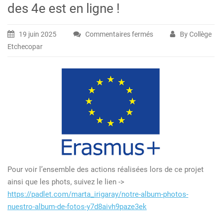
des 4e est en ligne !
19 juin 2025
Commentaires fermés
By Collège
sur
Etchecopar
Le
padlet
de
l’échange
ERASMUS
des
4e
est
en
ligne
Pour voir l’ensemble des actions réalisées lors de ce projet
!
ainsi que les phots, suivez le lien ->
https://padlet.com/marta_irigaray/notre-album-photos-
nuestro-album-de-fotos-y7d8aivh9paze3ek