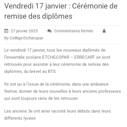
Vendredi 17 janvier : Cérémonie de
remise des diplômes
27 janvier 2025
Commentaires fermés
sur
By Collège Etchecopar
Vendredi
17
Le vendredi 17 janvier, tous les nouveaux diplômés de
janvier
l’ensemble scolaire ETCHECOPAR – ERRECART se sont
:
retrouvés pour assister à leur cérémonie de remise des
Cérémonie
diplômes, du brevet au BTS.
de
remise
Ils ont pu à l’issue de la cérémonie, dans une ambiance
des
festive, donner de leurs nouvelles à leurs anciens professeurs
diplômes
qui sont toujours ravis de les retrouver.
Les anciens 3e ont ainsi raconté leurs débuts dans leurs
différents lycées