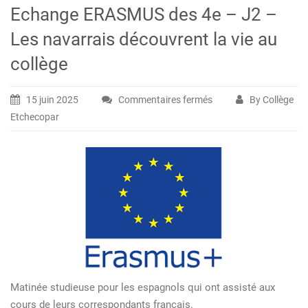
Echange ERASMUS des 4e – J2 –
Les navarrais découvrent la vie au
collège
15 juin 2025
Commentaires fermés
By Collège
sur
Etchecopar
Echange
ERASMUS
des
4e
–
J2
–
Les
navarrais
découvrent
Matinée studieuse pour les espagnols qui ont assisté aux
la
cours de leurs correspondants français.