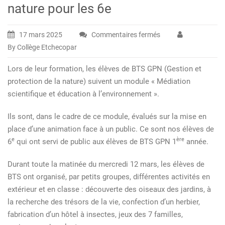
nature pour les 6e
17 mars 2025
Commentaires fermés
sur
By Collège Etchecopar
Mercredi
12
Lors de leur formation, les élèves de BTS GPN (Gestion et
mars
protection de la nature) suivent un module « Médiation
2025
scientifique et éducation à l’environnement ».
:
Animation
Ils sont, dans le cadre de ce module, évalués sur la mise en
nature
place d’une animation face à un public. Ce sont nos élèves de
pour
e
ère
6
qui ont servi de public aux élèves de BTS GPN 1
année.
les
6e
Durant toute la matinée du mercredi 12 mars, les élèves de
BTS ont organisé, par petits groupes, différentes activités en
extérieur et en classe : découverte des oiseaux des jardins, à
la recherche des trésors de la vie, confection d’un herbier,
fabrication d’un hôtel à insectes, jeux des 7 familles,