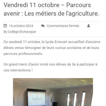
Vendredi 11 octobre – Parcours
avenir : Les métiers de l’agriculture.
16 octobre 2024
Commentaires fermés
sur
By Collège Etchecopar
Vendredi
11
Ce vendredi 11 octobre, le lycée Errecart accueillait d’anciens
octobre
élèves venus témoigner de leurs cursus scolaires et de leurs
–
parcours professionnels.
Parcours
avenir
Un grand merci d’avoir invité nos élèves de 3e à participer à
:
ces interventions !
Les
métiers
de
l’agriculture.