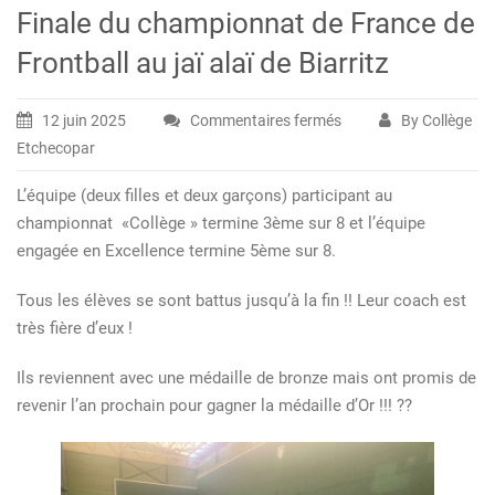
Finale du championnat de France de
Frontball au jaï alaï de Biarritz
12 juin 2025
Commentaires fermés
By Collège
sur
Etchecopar
Finale
du
L’équipe (deux filles et deux garçons) participant au
championnat
championnat «Collège » termine 3ème sur 8 et l’équipe
de
engagée en Excellence termine 5ème sur 8.
France
de
Tous les élèves se sont battus jusqu’à la fin !! Leur coach est
Frontball
très fière d’eux !
au
jaï
Ils reviennent avec une médaille de bronze mais ont promis de
alaï
revenir l’an prochain pour gagner la médaille d’Or !!! ??
de
Biarritz