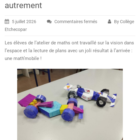
autrement
5 juillet 2026
Commentaires fermés
By Collège
sur
Etchecopar
Les
ateliers
Les élèves de l’atelier de maths ont travaillé sur la vision dans
du
l’espace et la lecture de plans avec un joli résultat à l’arrivée :
mardi
une math’mobile !
–
les
maths
autrement