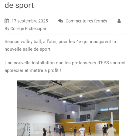
de sport
17 septembre 2025
Commentaires fermés
sur
By Collège Etchecopar
Les
4e
Séance volley ball, à l’abri, pour les 4e qui inaugurent la
découvrent
nouvelle salle de sport.
la
nouvelle
Une nouvelle installation que les professeurs d’EPS sauront
salle
apprécier et mettre à profit !
de
sport