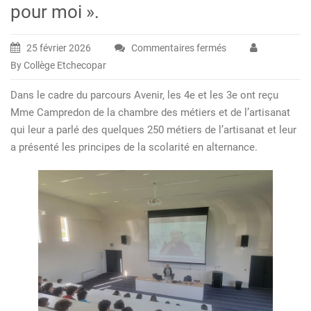
pour moi ».
25 février 2026
Commentaires fermés
sur
By Collège Etchecopar
Nouvel
étape
Dans le cadre du parcours Avenir, les 4e et les 3e ont reçu
du
Mme Campredon de la chambre des métiers et de l’artisanat
projet
qui leur a parlé des quelques 250 métiers de l’artisanat et leur
« 1
a présenté les principes de la scolarité en alternance.
métier
pour
moi ».