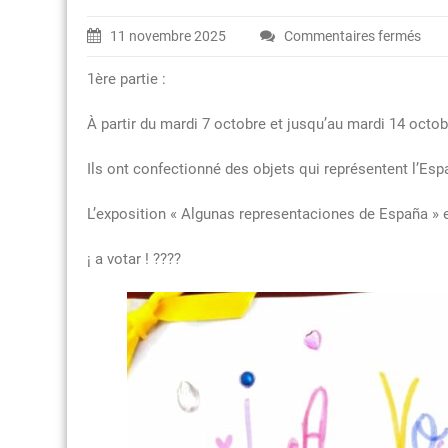
11 novembre 2025
Commentaires fermés
sur
Expo
1ère partie :
« Al
repr
À partir du mardi 7 octobre et jusqu’au mardi 14 octobr
de
Esp
Ils ont confectionné des objets qui représentent l’Es
L’exposition « Algunas representaciones de España » 
¡ a votar ! ????