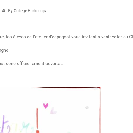
By Collège Etchecopar
sition
gunas
esentaciones
e, les élèves de l’atelier d’espagnol vous invitent à venir voter au C
aña
pagne.
est donc officiellement ouverte…