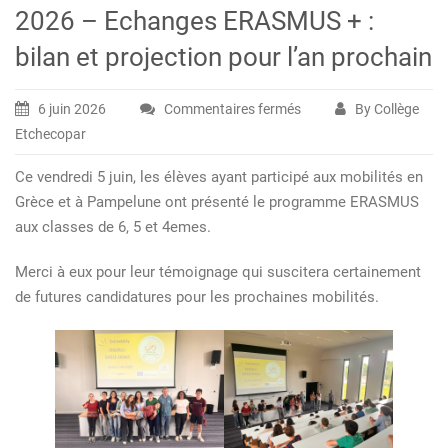
2026 – Echanges ERASMUS + :
bilan et projection pour l’an prochain
6 juin 2026
Commentaires fermés
By Collège
sur
Etchecopar
2026
–
Ce vendredi 5 juin, les élèves ayant participé aux mobilités en
Echanges
Grèce et à Pampelune ont présenté le programme ERASMUS
ERASMUS
aux classes de 6, 5 et 4emes.
+
:
Merci à eux pour leur témoignage qui suscitera certainement
bilan
de futures candidatures pour les prochaines mobilités.
et
projection
pour
l’an
prochain